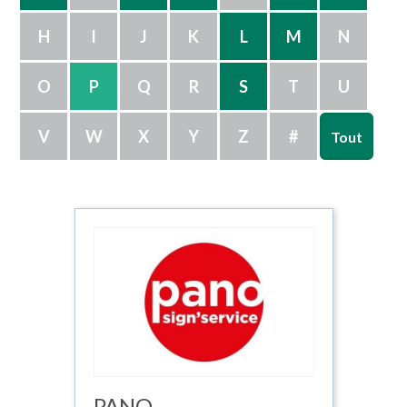
H
I
J
K
L
M
N
O
P
Q
R
S
T
U
V
W
X
Y
Z
#
Tout
PANO