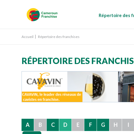
Répertoire des f
Accueil
Répertoire des franchises
RÉPERTOIRE DES FRANCHIS
A
B
C
D
E
F
G
H
I