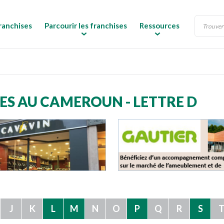
ranchises
Parcourir les franchises
Ressources
ES AU CAMEROUN - LETTRE D
J
K
L
M
N
O
P
Q
R
S