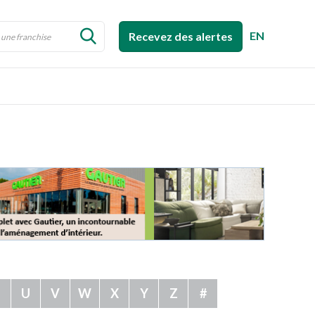
EN
Recevez des alertes
T
U
V
W
X
Y
Z
#