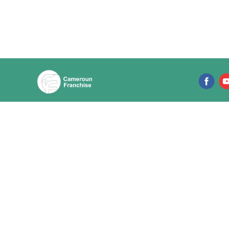
Répertoire des franchises
Ressources
Parcourir les franchises
Actualités des
Vidéos des fra
Par emplacement
Articles sur la
Master franchise
Experts en Fra
Expositions e
Infolettre