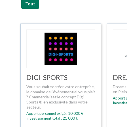
Tout
DIGI-SPORTS
DRE
Vous souhaitez créer votre entreprise,
Dreams 
le domaine de l'événementiel vous plaît
en Plei
? Commercialisez le concept Digi-
Apport p
Sports ® en exclusivité dans votre
Investis
secteur.
Apport personnel exigé : 10 000 €
Investissement total : 21 000 €