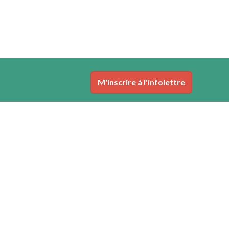
M'inscrire à l'infolettre
Nous joindre
Téléphone (sans frais): 1-844-442-1075
contact@camerounfranchise.com